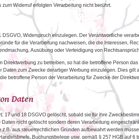
 zum Widerruf erfolgten Verarbeitung nicht berührt.
. 21 DSGVO, Widerspruch einzulegen. Der Verantwortliche verar
ünde für die Verarbeitung nachweisen, die die Interessen, Rec
eltendmachung, Ausübung oder Verteidigung von Rechtsansprüc
Direktwerbung zu betreiben, so hat die betroffene Person das 
 Daten zum Zwecke derartiger Werbung einzulegen. Dies gilt auc
t die betroffene Person der Verarbeitung für Zwecke der Direk
von Daten
rt. 17 und 18 DSGVO gelöscht, sobald sie für ihre Zweckbestimm
Daten nicht gelöscht sondern deren Verarbeitung eingeschränkt
die z.B. aus steuerrechtlichen Gründen aufbewahrt werden müsse
 Handelsbriefe, Buchungsbelege usw. gemäß § 257 HGB auf 6 bz