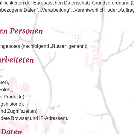
ifflichkeiten der Europäischen Datenschutz-Grundverordnung 
nbezogene Daten“, „Verarbeitung“, „Verantwortlich“ oder „Auftrag
nen Personen
ngebotes (nachfolgend „Nutzer“ genannt).
arbeiteten
,
mer),
otos),
e Produkte),
shistorie),
d Zugriffszeiten),
ndete Browser und IP-Adressen).
 Daten